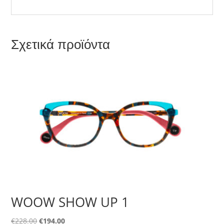
Σχετικά προϊόντα
WOOW SHOW UP 1
Original
Η
€
228.00
€
194.00