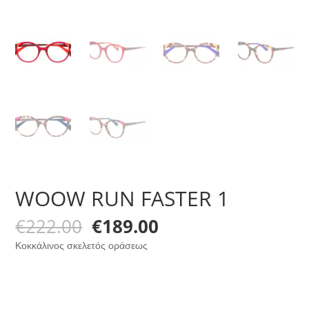
WOOW RUN FASTER 1
Original
Η
€
222.00
€
189.00
price
τρέχουσα
Κοκκάλινος σκελετός οράσεως
was:
τιμή
€222.00.
είναι:
€189.00.