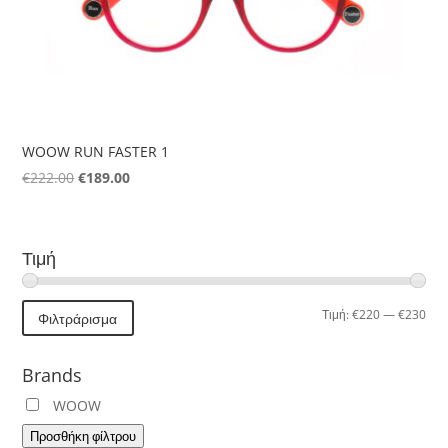
WOOW RUN FASTER 1
Original
Η
€
222.00
€
189.00
price
τρέχουσα
was:
τιμή
€222.00.
είναι:
Τιμή
€189.00.
Ελά
Μέγ
Τιμή:
€220
—
€230
Φιλτράρισμα
τιμή
τιμή
Brands
WOOW
Προσθήκη φίλτρου