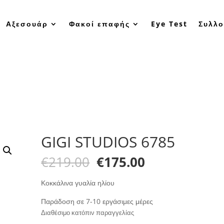
Αξεσουάρ
Φακοί επαφής
Eye Test
Συλλο
GIGI STUDIOS 6785
Original
Η
€
219.00
€
175.00
price
τρέχουσα
was:
τιμή
Κοκκάλινα γυαλία ηλίου
€219.00.
είναι:
Παράδοση σε 7-10 εργάσιμες μέρες
€175.00.
Διαθέσιμο κατόπιν παραγγελίας