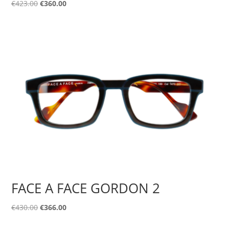
Original
Η
€
423.00
€
360.00
price
τρέχουσα
was:
τιμή
€423.00.
είναι:
€360.00.
FACE A FACE GORDON 2
Original
Η
€
430.00
€
366.00
price
τρέχουσα