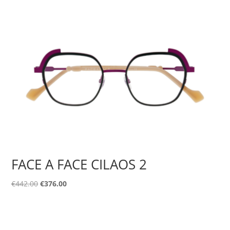
was:
τιμή
€430.00.
είναι:
€366.00.
FACE A FACE CILAOS 2
Original
Η
€
442.00
€
376.00
price
τρέχουσα
was:
τιμή
€442.00.
είναι: