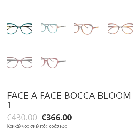
FACE A FACE BOCCA BLOOM
1
Original
Η
€
430.00
€
366.00
price
τρέχουσα
Κοκκάλινος σκελετός οράσεως
was:
τιμή
€430.00.
είναι: