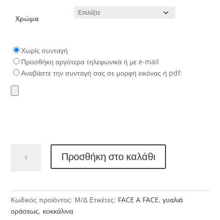
€366.00.
Χρώμα
Χωρίς συνταγή
Προσθήκη αργότερα τηλεφωνικά ή με e-mail
Αναβάστε την συνταγή σας σε μορφή εικόνας ή pdf:
FACE
Προσθήκη στο καλάθι
A
FACE
BOCCA
BLOOM
Κωδικός προϊόντος:
Μ/Δ
Ετικέτες:
FACE A FACE
,
γυαλιά
1
οράσεως
,
κοκκάλινα
ποσότητα