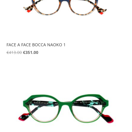
FACE A FACE BOCCA NAOKO 1
Original
Η
€
413.00
€
351.00
price
τρέχουσα
was:
τιμή
€413.00.
είναι:
€351.00.