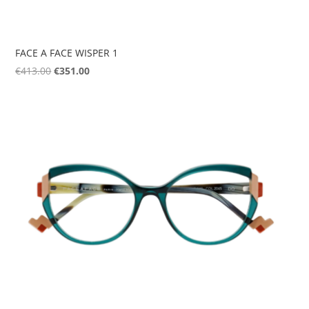
FACE A FACE WISPER 1
Original
Η
€
413.00
€
351.00
price
τρέχουσα
was:
τιμή
€413.00.
είναι:
€351.00.