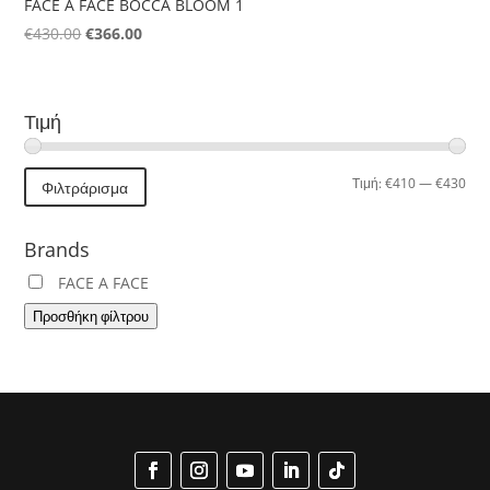
FACE A FACE BOCCA BLOOM 1
Original
Η
€
430.00
€
366.00
price
τρέχουσα
was:
τιμή
€430.00.
είναι:
Τιμή
€366.00.
Ελά
Μέγ
Τιμή:
€410
—
€430
Φιλτράρισμα
τιμή
τιμή
Brands
FACE A FACE
Προσθήκη φίλτρου