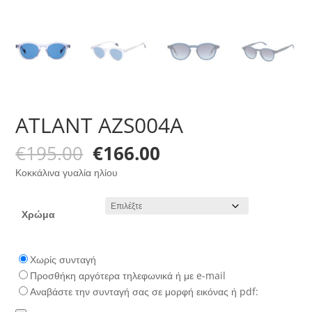
ATLANT AZS004A
Original
Η
€
195.00
€
166.00
price
τρέχουσα
Κοκκάλινα γυαλία ηλίου
was:
τιμή
€195.00.
είναι:
€166.00.
Χρώμα
Χωρίς συνταγή
Προσθήκη αργότερα τηλεφωνικά ή με e-mail
Αναβάστε την συνταγή σας σε μορφή εικόνας ή pdf: