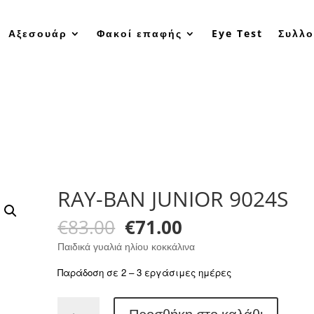
Αξεσουάρ
Φακοί επαφής
Eye Test
Συλλο
RAY-BAN JUNIOR 9024S
Original
Η
€
83.00
€
71.00
price
τρέχουσα
Παιδικά γυαλιά ηλίου κοκκάλινα
was:
τιμή
€83.00.
είναι:
Παράδοση σε 2 – 3 εργάσιμες ημέρες
€71.00.
RAY-