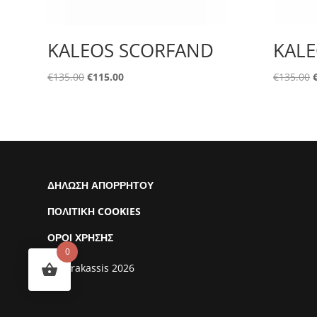
KALEOS SCORFAND
KALE
Original
Η
O
€
135.00
€
115.00
€
135.00
price
τρέχουσα
was:
τιμή
€135.00.
είναι:
€115.00.
ΔΗΛΩΣΗ ΑΠΟΡΡΗΤΟΥ
ΠΟΛΙΤΙΚΗ COOKIES
ΟΡΟΙ ΧΡΗΣΗΣ
0
© Karakassis 2026