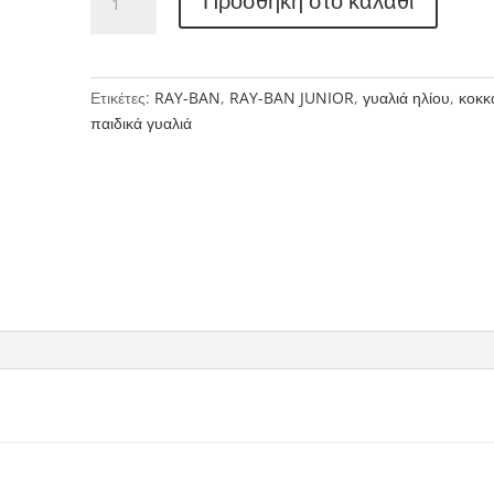
Προσθήκη στο καλάθι
BAN
JUNIOR
9024S
ποσότητα
Ετικέτες:
RAY-BAN
,
RAY-BAN JUNIOR
,
γυαλιά ηλίου
,
κοκκ
παιδικά γυαλιά