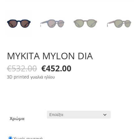
MYKITA MYLON DIA
Original
Η
€
532.00
€
452.00
price
τρέχουσα
3D printed γυαλιά ηλίου
was:
τιμή
€532.00.
είναι:
€452.00.
Χρώμα
Χωρίς συνταγή