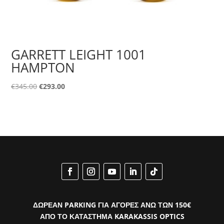
GARRETT LEIGHT 1001
HAMPTON
Original
Η
€
345.00
€
293.00
price
τρέχουσα
was:
τιμή
€345.00.
είναι:
€293.00.
ΔΩΡΕΑΝ PARKING ΓΙΑ ΑΓΟΡΕΣ ΑΝΩ ΤΩΝ 150€
ΑΠΟ ΤΟ ΚΑΤΑΣΤΗΜΑ KARAKASSIS OPTICS