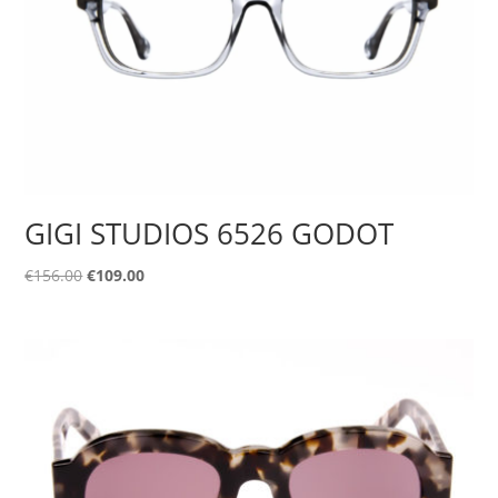
GIGI STUDIOS 6526 GODOT
Original
Η
€
156.00
€
109.00
price
τρέχουσα
was:
τιμή
€156.00.
είναι:
€109.00.