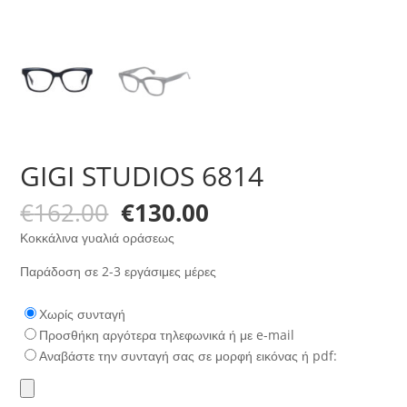
GIGI STUDIOS 6814
Original
Η
€
162.00
€
130.00
price
τρέχουσα
Κοκκάλινα γυαλιά οράσεως
was:
τιμή
€162.00.
είναι:
Παράδοση σε 2-3 εργάσιμες μέρες
€130.00.
Χωρίς συνταγή
Προσθήκη αργότερα τηλεφωνικά ή με e-mail
Αναβάστε την συνταγή σας σε μορφή εικόνας ή pdf: