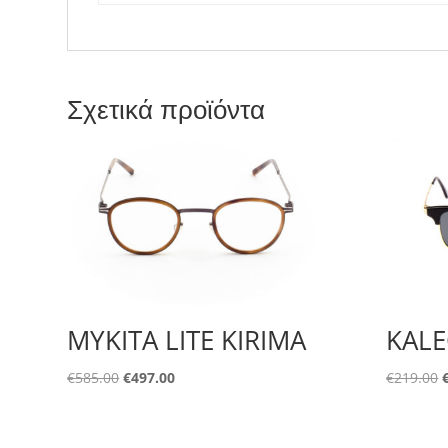
Σχετικά προϊόντα
MYKITA LITE KIRIMA
KALE
Original
Η
O
€
585.00
€
497.00
€
219.00
price
τρέχουσα
was:
τιμή
€585.00.
είναι: