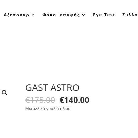
Αξεσουάρ
Φακοί επαφής
Eye Test
Συλλο
GAST ASTRO
Original
Η
€
175.00
€
140.00
price
τρέχουσα
Μεταλλικά γυαλιά ηλίου
was:
τιμή
€175.00.
είναι:
€140.00.