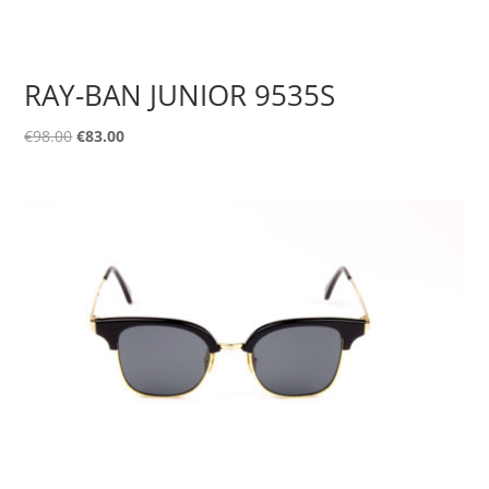
RAY-BAN JUNIOR 9535S
Original
Η
€
98.00
€
83.00
price
τρέχουσα
was:
τιμή
€98.00.
είναι:
€83.00.