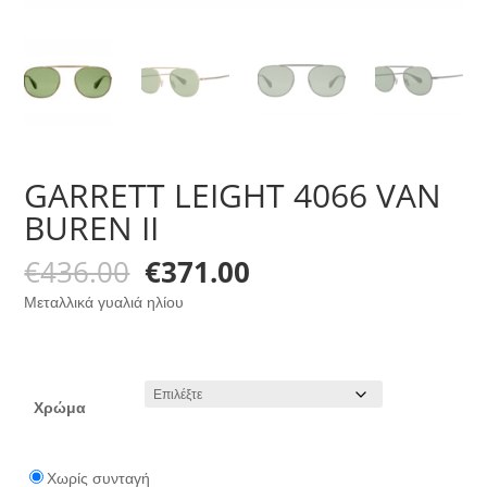
GARRETT LEIGHT 4066 VAN
BUREN II
Original
Η
€
436.00
€
371.00
price
τρέχουσα
Μεταλλικά γυαλιά ηλίου
was:
τιμή
€436.00.
είναι:
€371.00.
Χρώμα
Χωρίς συνταγή