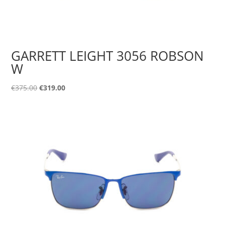
GARRETT LEIGHT 3056 ROBSON
W
Original
Η
€
375.00
€
319.00
price
τρέχουσα
was:
τιμή
€375.00.
είναι:
€319.00.