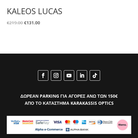
KALEOS LUCAS
Original
Η
€
219.00
€
131.00
price
τρέχουσα
was:
τιμή
€219.00.
είναι:
€131.00.
ΔΩΡΕΑΝ PARKING ΓΙΑ ΑΓΟΡΕΣ ΑΝΩ ΤΩΝ 150€
ΑΠΟ ΤΟ ΚΑΤΑΣΤΗΜΑ KARAKASSIS OPTICS