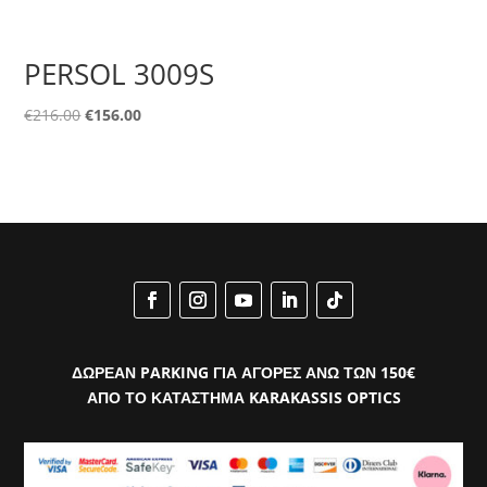
PERSOL 3009S
Original
Η
€
216.00
€
156.00
price
τρέχουσα
was:
τιμή
€216.00.
είναι:
€156.00.
ΔΩΡΕΑΝ PARKING ΓΙΑ ΑΓΟΡΕΣ ΑΝΩ ΤΩΝ 150€
ΑΠΟ ΤΟ ΚΑΤΑΣΤΗΜΑ KARAKASSIS OPTICS