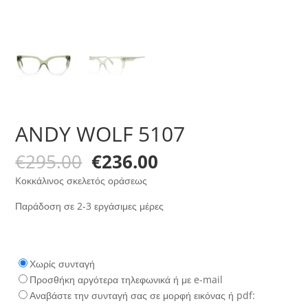
ANDY WOLF 5107
Original
Η
€
295.00
€
236.00
price
τρέχουσα
Kοκκάλινος σκελετός οράσεως
was:
τιμή
€295.00.
είναι:
Παράδοση σε 2-3 εργάσιμες μέρες
€236.00.
Χωρίς συνταγή
Προσθήκη αργότερα τηλεφωνικά ή με e-mail
Αναβάστε την συνταγή σας σε μορφή εικόνας ή pdf: