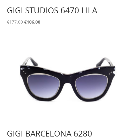
GIGI STUDIOS 6470 LILA
Original
Η
€
177.00
€
106.00
price
τρέχουσα
was:
τιμή
€177.00.
είναι:
€106.00.
GIGI BARCELONA 6280