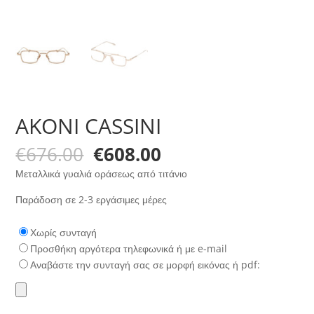
AKONI CASSINI
Original
Η
€
676.00
€
608.00
price
τρέχουσα
Μεταλλικά γυαλιά οράσεως από τιτάνιο
was:
τιμή
€676.00.
είναι:
Παράδοση σε 2-3 εργάσιμες μέρες
€608.00.
Χωρίς συνταγή
Προσθήκη αργότερα τηλεφωνικά ή με e-mail
Αναβάστε την συνταγή σας σε μορφή εικόνας ή pdf: