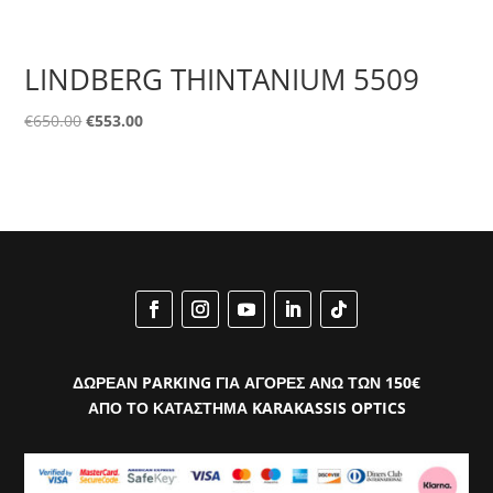
LINDBERG THINTANIUM 5509
Original
Η
€
650.00
€
553.00
price
τρέχουσα
was:
τιμή
€650.00.
είναι:
€553.00.
ΔΩΡΕΑΝ PARKING ΓΙΑ ΑΓΟΡΕΣ ΑΝΩ ΤΩΝ 150€
ΑΠΟ ΤΟ ΚΑΤΑΣΤΗΜΑ KARAKASSIS OPTICS