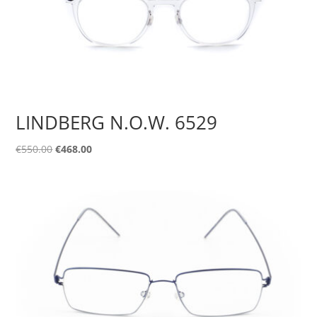
LINDBERG N.O.W. 6529
Original
Η
€
550.00
€
468.00
price
τρέχουσα
was:
τιμή
€550.00.
είναι:
€468.00.