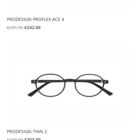
PRODESIGN PROFLEX ACE 4
Original
Η
€
285.00
€
242.00
price
τρέχουσα
was:
τιμή
€285.00.
είναι:
€242.00.
PRODESIGN THIN 2
Original
Η
€
239.00
€
203.00