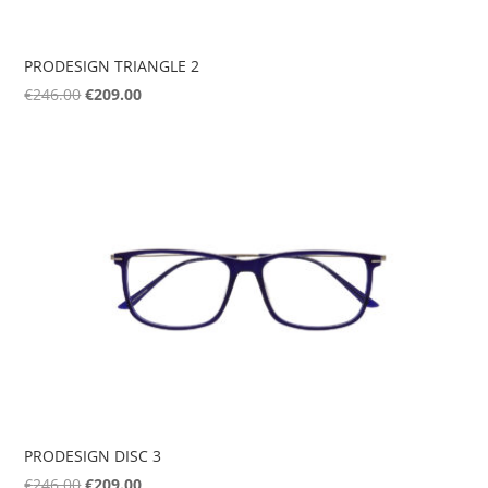
PRODESIGN TRIANGLE 2
Original
Η
€
246.00
€
209.00
price
τρέχουσα
was:
τιμή
€246.00.
είναι:
€209.00.
PRODESIGN DISC 3
Original
Η
€
246.00
€
209.00