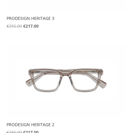
PRODESIGN HERITAGE 3
Original
Η
€
255.00
€
217.00
price
τρέχουσα
was:
τιμή
€255.00.
είναι:
€217.00.
PRODESIGN HERITAGE 2
Original
Η
€
255.00
€
217.00