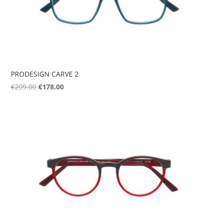
PRODESIGN CARVE 2
Original
Η
€
209.00
€
178.00
price
τρέχουσα
was:
τιμή
€209.00.
είναι:
€178.00.