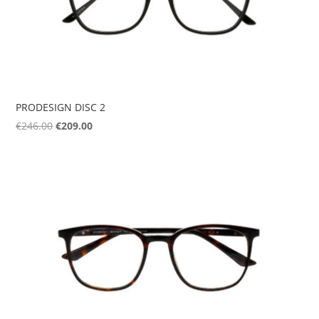
PRODESIGN DISC 2
Original
Η
€
246.00
€
209.00
price
τρέχουσα
was:
τιμή
€246.00.
είναι:
€209.00.