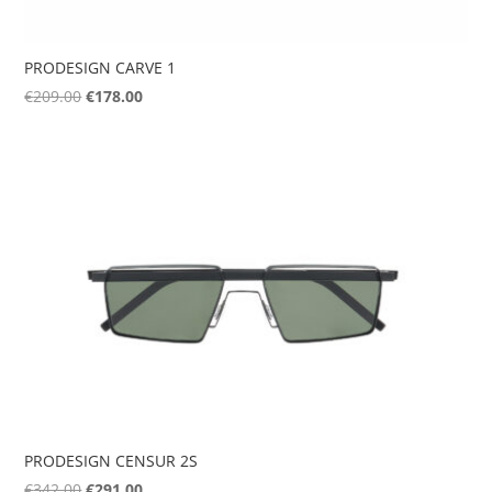
PRODESIGN CARVE 1
Original
Η
€
209.00
€
178.00
price
τρέχουσα
was:
τιμή
€209.00.
είναι:
€178.00.
PRODESIGN CENSUR 2S
Original
Η
€
342.00
€
291.00