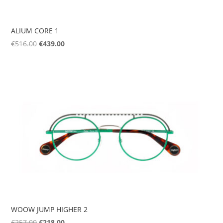
ALIUM CORE 1
Original
Η
€
516.00
€
439.00
price
τρέχουσα
was:
τιμή
€516.00.
είναι:
€439.00.
WOOW JUMP HIGHER 2
Original
Η
€
257.00
€
218.00