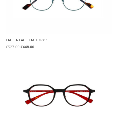
FACE A FACE FACTORY 1
Original
Η
€
527.00
€
448.00
price
τρέχουσα
was:
τιμή
€527.00.
είναι:
€448.00.