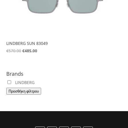
LINDBERG SUN 83049
Original
Η
€
570.00
€
485.00
price
τρέχουσα
was:
τιμή
€570.00.
είναι:
Brands
€485.00.
LINDBERG
Προσθήκη φίλτρου