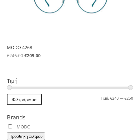
MODO 4268
Original
Η
€
246.00
€
209.00
price
τρέχουσα
was:
τιμή
€246.00.
είναι:
Τιμή
€209.00.
Ελά
Μέγ
Τιμή:
€240
—
€250
Φιλτράρισμα
τιμή
τιμή
Brands
MODO
Προσθήκη φίλτρου