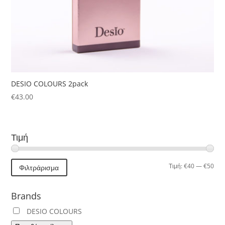
DESIO COLOURS 2pack
€
43.00
Τιμή
Ελά
Μέγ
Τιμή:
€40
—
€50
Φιλτράρισμα
τιμή
τιμή
Brands
DESIO COLOURS