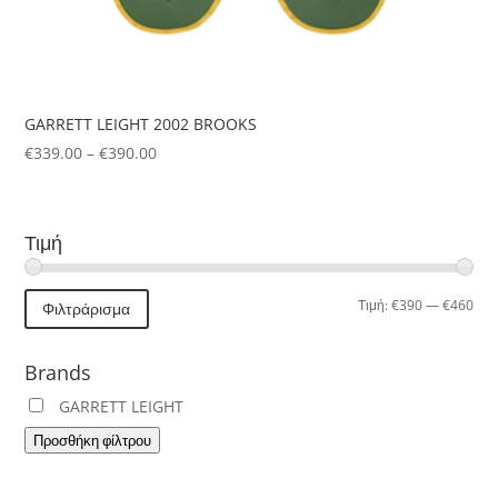
GARRETT LEIGHT 2002 BROOKS
Price
€
339.00
–
€
390.00
range:
€339.00
through
Τιμή
€390.00
Ελά
Μέγ
Τιμή:
€390
—
€460
Φιλτράρισμα
τιμή
τιμή
Brands
GARRETT LEIGHT
Προσθήκη φίλτρου