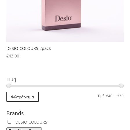
DESIO COLOURS 2pack
€
43.00
Τιμή
Ελά
Μέγ
Τιμή:
€40
—
€50
Φιλτράρισμα
τιμή
τιμή
Brands
DESIO COLOURS