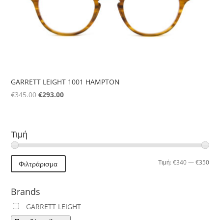
GARRETT LEIGHT 1001 HAMPTON
Original
Η
€
345.00
€
293.00
price
τρέχουσα
was:
τιμή
€345.00.
είναι:
Τιμή
€293.00.
Ελά
Μέγ
Τιμή:
€340
—
€350
Φιλτράρισμα
τιμή
τιμή
Brands
GARRETT LEIGHT