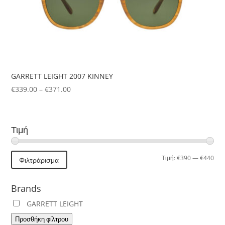
GARRETT LEIGHT 2007 KINNEY
Price
€
339.00
–
€
371.00
range:
€339.00
through
Τιμή
€371.00
Ελά
Μέγ
Τιμή:
€390
—
€440
Φιλτράρισμα
τιμή
τιμή
Brands
GARRETT LEIGHT
Προσθήκη φίλτρου