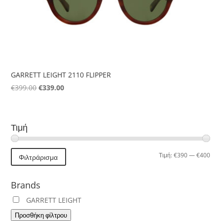
GARRETT LEIGHT 2110 FLIPPER
Original
Η
€
399.00
€
339.00
price
τρέχουσα
was:
τιμή
€399.00.
είναι:
Τιμή
€339.00.
Ελά
Μέγ
Τιμή:
€390
—
€400
Φιλτράρισμα
τιμή
τιμή
Brands
GARRETT LEIGHT
Προσθήκη φίλτρου