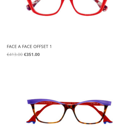
FACE A FACE OFFSET 1
Original
Η
€
413.00
€
351.00
price
τρέχουσα
was:
τιμή
€413.00.
είναι:
€351.00.