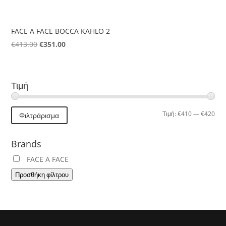
FACE A FACE BOCCA KAHLO 2
Original
Η
€
413.00
€
351.00
price
τρέχουσα
was:
τιμή
€413.00.
είναι:
Τιμή
€351.00.
Ελά
Μέγ
Τιμή:
€410
—
€420
Φιλτράρισμα
τιμή
τιμή
Brands
FACE A FACE
Προσθήκη φίλτρου