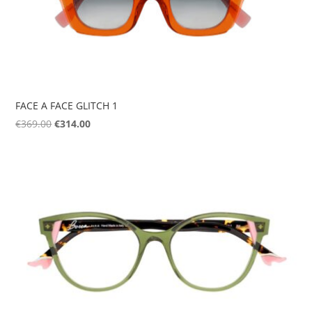
FACE A FACE GLITCH 1
Original
Η
€
369.00
€
314.00
price
τρέχουσα
was:
τιμή
€369.00.
είναι:
€314.00.