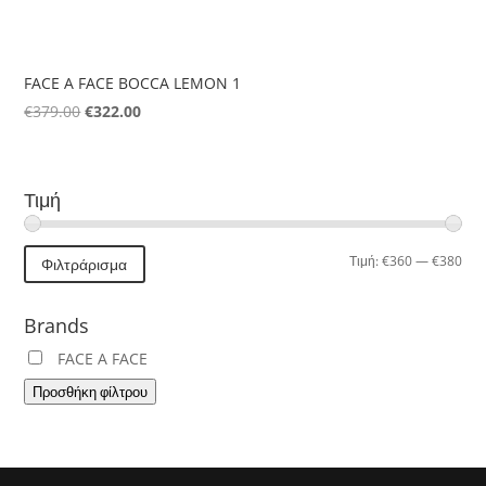
FACE A FACE BOCCA LEMON 1
Original
Η
€
379.00
€
322.00
price
τρέχουσα
was:
τιμή
€379.00.
είναι:
Τιμή
€322.00.
Ελά
Μέγ
Τιμή:
€360
—
€380
Φιλτράρισμα
τιμή
τιμή
Brands
FACE A FACE
Προσθήκη φίλτρου