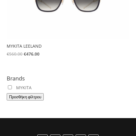
MYKITA LEELAND
Original
Η
€
560.00
€
476.00
price
τρέχουσα
was:
τιμή
€560.00.
είναι:
Brands
€476.00.
MYKITA
Προσθήκη φίλτρου