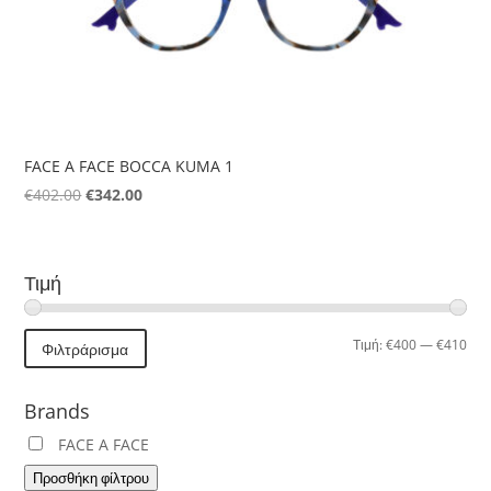
FACE A FACE BOCCA KUMA 1
Original
Η
€
402.00
€
342.00
price
τρέχουσα
was:
τιμή
€402.00.
είναι:
Τιμή
€342.00.
Ελά
Μέγ
Τιμή:
€400
—
€410
Φιλτράρισμα
τιμή
τιμή
Brands
FACE A FACE
Προσθήκη φίλτρου