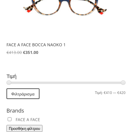
FACE A FACE BOCCA NAOKO 1
Original
Η
€
413.00
€
351.00
price
τρέχουσα
was:
τιμή
€413.00.
είναι:
Τιμή
€351.00.
Ελά
Μέγ
Τιμή:
€410
—
€420
Φιλτράρισμα
τιμή
τιμή
Brands
FACE A FACE
Προσθήκη φίλτρου