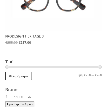
PRODESIGN HERITAGE 3
Original
Η
€
255.00
€
217.00
price
τρέχουσα
was:
τιμή
€255.00.
είναι:
Τιμή
€217.00.
Ελά
Μέγ
Τιμή:
€250
—
€260
Φιλτράρισμα
τιμή
τιμή
Brands
PRODESIGN
Προσθήκη φίλτρου