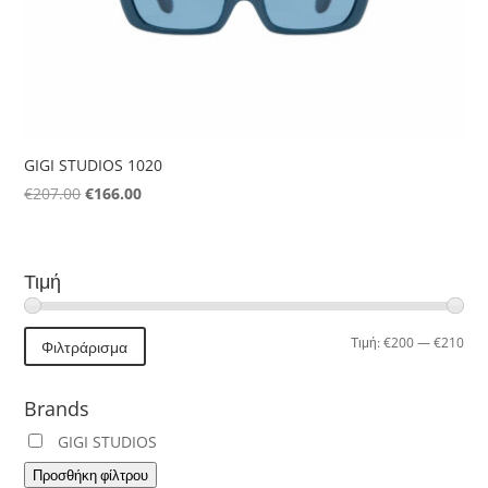
GIGI STUDIOS 1020
Original
Η
€
207.00
€
166.00
price
τρέχουσα
was:
τιμή
€207.00.
είναι:
Τιμή
€166.00.
Ελά
Μέγ
Τιμή:
€200
—
€210
Φιλτράρισμα
τιμή
τιμή
Brands
GIGI STUDIOS
Προσθήκη φίλτρου