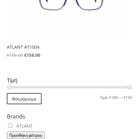
ATLANT AT1004
Original
Η
€
186.00
€
158.00
price
τρέχουσα
was:
τιμή
€186.00.
είναι:
Τιμή
€158.00.
Ελά
Μέγ
Τιμή:
€180
—
€190
Φιλτράρισμα
τιμή
τιμή
Brands
ATLANT
Προσθήκη φίλτρου