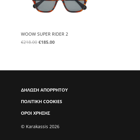
WOOW SUPER RIDER 2
Original
Η
€
218.00
€
185.00
price
τρέχουσα
was:
τιμή
€218.00.
είναι:
€185.00.
ΔΗΛΩΣΗ ΑΠΟΡΡΗΤΟΥ
ΠΟΛΙΤΙΚΗ COOKIES
ΟΡΟΙ ΧΡΗΣΗΣ
© Karakassis 2026