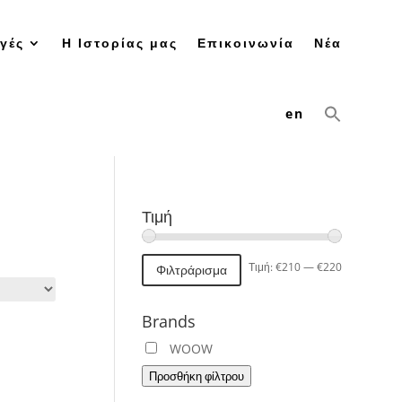
γές
Η Ιστορίας μας
Επικοινωνία
Νέα
en
Τιμή
Ελάχιστη
Μέγιστη
Τιμή:
€210
—
€220
Φιλτράρισμα
τιμή
τιμή
Brands
WOOW
Προσθήκη φίλτρου