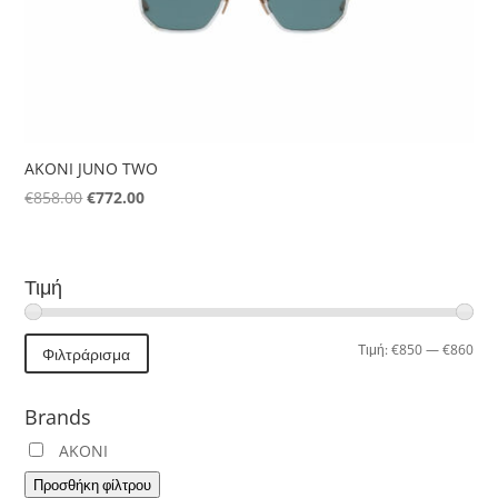
AKONI JUNO TWO
Original
Η
€
858.00
€
772.00
price
τρέχουσα
was:
τιμή
€858.00.
είναι:
Τιμή
€772.00.
Ελά
Μέγ
Τιμή:
€850
—
€860
Φιλτράρισμα
τιμή
τιμή
Brands
AKONI
Προσθήκη φίλτρου