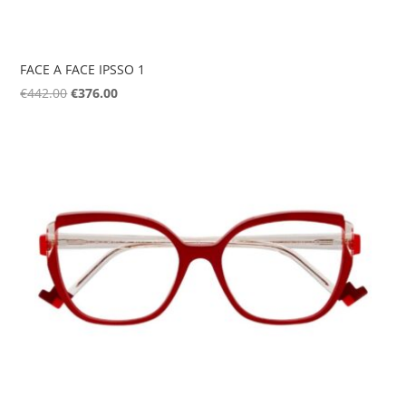
FACE A FACE IPSSO 1
Original
Η
€
442.00
€
376.00
price
τρέχουσα
was:
τιμή
€442.00.
είναι:
€376.00.