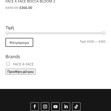
FACE A FACE BOCCA BLOOM 2
Original
Η
€
430.00
€
366.00
price
τρέχουσα
was:
τιμή
€430.00.
είναι:
Τιμή
€366.00.
Ελά
Μέγ
Τιμή:
€430
—
€450
Φιλτράρισμα
τιμή
τιμή
Brands
FACE A FACE
Προσθήκη φίλτρου