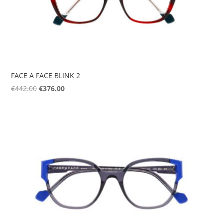
FACE A FACE BLINK 2
Original
Η
€
442.00
€
376.00
price
τρέχουσα
was:
τιμή
€442.00.
είναι:
€376.00.