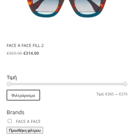
FACE A FACE FILL 2
Original
Η
€
369.00
€
314.00
price
τρέχουσα
was:
τιμή
€369.00.
είναι:
Τιμή
€314.00.
Ελά
Μέγ
Τιμή:
€360
—
€370
Φιλτράρισμα
τιμή
τιμή
Brands
FACE A FACE
Προσθήκη φίλτρου