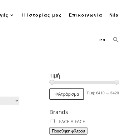
γές
Η Ιστορίας μας
Επικοινωνία
Νέα
en
Τιμή
Ελάχιστη
Μέγιστη
Τιμή:
€410
—
€420
Φιλτράρισμα
τιμή
τιμή
Brands
FACE A FACE
Προσθήκη φίλτρου