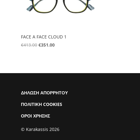
FACE A FACE CLOUD 1
Original
Η
€
413.00
€
351.00
price
τρέχουσα
was:
τιμή
€413.00.
είναι:
€351.00.
ΔΗΛΩΣΗ ΑΠΟΡΡΗΤΟΥ
ΠΟΛΙΤΙΚΗ COOKIES
ΟΡΟΙ ΧΡΗΣΗΣ
© Karakassis 2026