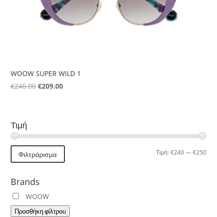
WOOW SUPER WILD 1
Original
Η
€
246.00
€
209.00
price
τρέχουσα
was:
τιμή
€246.00.
είναι:
Τιμή
€209.00.
Ελά
Μέγ
Τιμή:
€240
—
€250
Φιλτράρισμα
τιμή
τιμή
Brands
WOOW
Προσθήκη φίλτρου