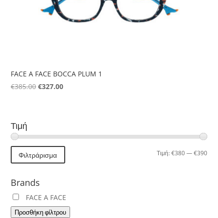
FACE A FACE BOCCA PLUM 1
Original
Η
€
385.00
€
327.00
price
τρέχουσα
was:
τιμή
€385.00.
είναι:
Τιμή
€327.00.
Ελά
Μέγ
Τιμή:
€380
—
€390
Φιλτράρισμα
τιμή
τιμή
Brands
FACE A FACE
Προσθήκη φίλτρου