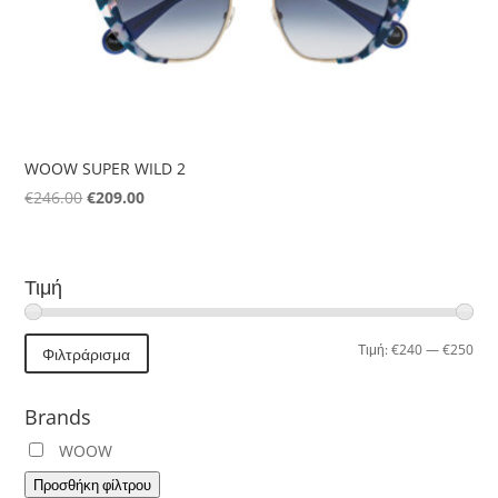
WOOW SUPER WILD 2
Original
Η
€
246.00
€
209.00
price
τρέχουσα
was:
τιμή
€246.00.
είναι:
Τιμή
€209.00.
Ελά
Μέγ
Τιμή:
€240
—
€250
Φιλτράρισμα
τιμή
τιμή
Brands
WOOW
Προσθήκη φίλτρου