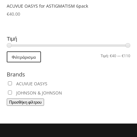
ACUVUE OASYS for ASTIGMATISM 6pack
€
40.00
Τιμή
Ελά
Μέγ
Τιμή:
€40
—
€110
Φιλτράρισμα
τιμή
τιμή
Brands
ACUVUE OASYS
JOHNSON & JOHNSON
Προσθήκη φίλτρου