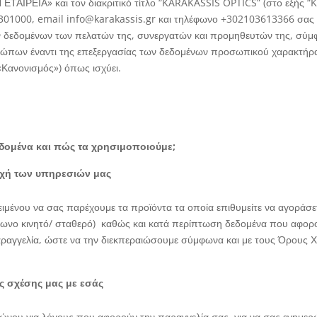
ΑΙΡΕΙΑ» και τον διακριτικό τίτλο “KARAKASSIS OPTICS” (στο εξής “
00, email info@karakassis.gr και τηλέφωνο +302103613366 σας εν
 δεδομένων των πελατών της, συνεργατών και προμηθευτών της, σύμφ
ώπων έναντι της επεξεργασίας των δεδομένων προσωπικού χαρακτήρα 
«Κανονισμός») όπως ισχύει.
δομένα και πώς τα χρησιμοποιούμε;
ροχή των υπηρεσιών μας
ένου να σας παρέχουμε τα προϊόντα τα οποία επιθυμείτε να αγοράσετε
φωνο κινητό/ σταθερό) καθώς και κατά περίπτωση δεδομένα που αφορο
αραγγελία, ώστε να την διεκπεραιώσουμε σύμφωνα και με τους Όρους Χ
ης σχέσης μας με εσάς
φώνου για λόγους που αφορούν την παραγγελία σας, για να σας ενημερ