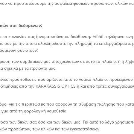
ένου να προστατεύσουμε την ασφάλεια φυσικών προσώπων, υλικών και
ικών σας δεδομένων;
α επικοινωνίας σας (ονοματεπώνυμο, διεύθυνση, email, τηλέφωνο κιν
ας σας με την οποία ολοκληρώσατε την πληρωμή τα επεξεργαζόμαστε μό
εδομένων συνιστούν:
λήρωση των συμβατικών μας υποχρεώσεων σε αυτό το πλαίσιο, ή η λήψ
 σχετικά με τα προϊόντα μας.
ένες προϋποθέσεις που ορίζονται από το νομικό πλαίσιο, προκειμένου 
οτιμήσεις από την KARAKASSIS OPTICS ή και από τρίτες συνεργαζόμενε
μο, για τις περιπτώσεις που αφορούν τη σύμβαση πώλησης που καταρτ
ιγμα από τη φορολογική νομοθεσία
τόσο των δικών σας όσο και των δικών μας. Για αυτό το λόγο χρησιμο
σικών προσώπων, των υλικών και των εγκαταστάσεων