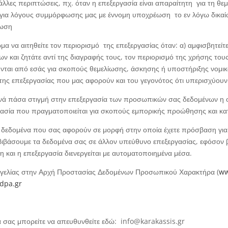
ε άλλες περιπτώσεις, πχ. όταν η επεξεργασία είναι απαραίτητη για τη 
ι για λόγους συμμόρφωσης μας με έννομη υποχρέωση το εν λόγω δικαί
τωση
ωμα να αιτηθείτε τον περιορισμό της επεξεργασίας όταν: α) αμφισβητείτε
ν και ζητάτε αντί της διαγραφής τους, τον περιορισμό της χρήσης τους,
αι από εσάς για σκοπούς θεμελίωσης, άσκησης ή υποστήριξης νομικών 
 της επεξεργασίας που μας αφορούν και του γεγονότος ότι υπερισχύου
 ανά πάσα στιγμή στην επεξεργασία των προσωπικών σας δεδομένων η 
γασία που πραγματοποιείται για σκοπούς εμπορικής προώθησης και κα
α δεδομένα που σας αφορούν σε μορφή στην οποία έχετε πρόσβαση για 
ιαβιβάσουμε τα δεδομένα σας σε άλλον υπεύθυνο επεξεργασίας, εφόσον β
 και η επεξεργασία διενεργείται με αυτοματοποιημένα μέσα.
αγγελίας στην Αρχή Προστασίας Δεδομένων Προσωπικού Χαρακτήρα (
ww
dpa.gr
 σας μπορείτε να απευθυνθείτε εδώ: info@karakassis.gr