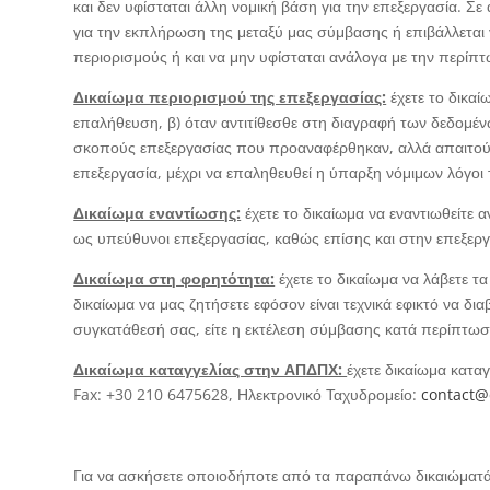
και δεν υφίσταται άλλη νομική βάση για την επεξεργασία. Σ
για την εκπλήρωση της μεταξύ μας σύμβασης ή επιβάλλετα
περιορισμούς ή και να μην υφίσταται ανάλογα με την περίπ
Δικαίωμα περιορισμού της επεξεργασίας:
έχετε το δικαί
επαλήθευση, β) όταν αντιτίθεσθε στη διαγραφή των δεδομένω
σκοπούς επεξεργασίας που προαναφέρθηκαν, αλλά απαιτούντ
επεξεργασία, μέχρι να επαληθευθεί η ύπαρξη νόμιμων λόγοι
Δικαίωμα εναντίωσης:
έχετε το δικαίωμα να εναντιωθείτε
ως υπεύθυνοι επεξεργασίας, καθώς επίσης και στην επεξερ
Δικαίωμα στη φορητότητα:
έχετε το δικαίωμα να λάβετε τ
δικαίωμα να μας ζητήσετε εφόσον είναι τεχνικά εφικτό να δ
συγκατάθεσή σας, είτε η εκτέλεση σύμβασης κατά περίπτωση
Δικαίωμα καταγγελίας στην ΑΠΔΠΧ:
έχετε δικαίωμα κατ
Fax: +30 210 6475628, Ηλεκτρονικό Ταχυδρομείο:
contact@
Για να ασκήσετε οποιοδήποτε από τα παραπάνω δικαιώματά