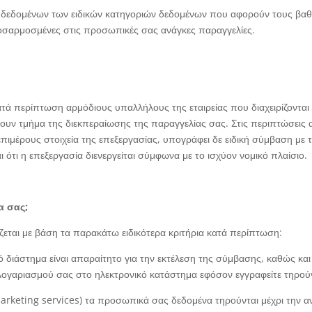
 δεδομένων των ειδικών κατηγοριών δεδομένων που αφορούν τους βαθμο
ροσαρμοσμένες στις προσωπικές σας ανάγκες παραγγελίες.
ά περίπτωση αρμόδιους υπαλλήλους της εταιρείας που διαχειρίζονται 
μβάνουν τμήμα της διεκπεραίωσης της παραγγελίας σας. Στις περιπτώσε
ιμέρους στοιχεία της επεξεργασίας, υπογράφει δε ειδική σύμβαση με τ
 ότι η επεξεργασία διενεργείται σύμφωνα με το ισχύον νομικό πλαίσιο.
α σας;
ται με βάση τα παρακάτω ειδικότερα κριτήρια κατά περίπτωση:
διάστημα είναι απαραίτητο για την εκτέλεση της σύμβασης, καθώς και
λογαριασμού σας στο ηλεκτρονικό κατάστημα εφόσον εγγραφείτε τηρούν
rketing services) τα προσωπικά σας δεδομένα τηρούνται μέχρι την α